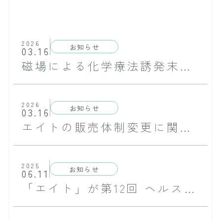
2026
お知らせ
03.16
磁場による化学療法誘発末梢神経障害（CIPN）の疼痛緩和に関する論文が掲載されました
2026
お知らせ
03.16
エイトの販売体制変更に関するご案内
2025
お知らせ
06.11
「エイト」が第12回 ヘルスケア産業づくり貢献大賞にて、大賞を受賞致しました