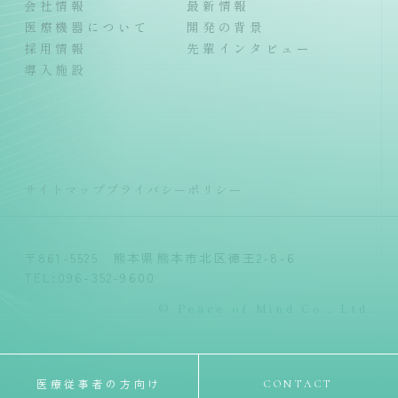
会社情報
最新情報
医療機器について
開発の背景
採用情報
先輩インタビュー
導入施設
サイトマップ
プライバシーポリシー
〒861-5525 熊本県熊本市北区徳王2-8-6
TEL:096-352-9600
© Peace of Mind Co., Ltd.
医療従事者の方向け
CONTACT