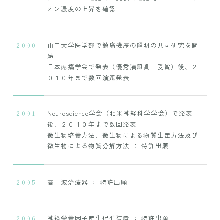
オン濃度の上昇を確認
2000
山口大学医学部で鎮痛機序の解明の共同研究を開
始
日本疼痛学会で発表（優秀演題賞 受賞）後、２
０１０年まで数回演題発表
2001
Neuroscience学会（北米神経科学学会）で発表
後、２０１０年まで数回発表
微生物培養方法、微生物による物質生産方法及び
微生物による物質分解方法 ： 特許出願
2005
高周波治療器 ： 特許出願
2006
神経栄養因子産生促進装置 ： 特許出願