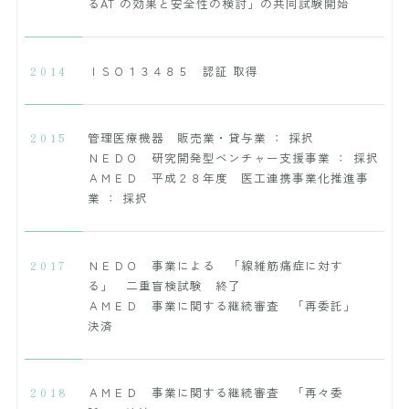
るAT の効果と安全性の検討」の共同試験開始
2014
ＩＳＯ１３４８５ 認証 取得
2015
管理医療機器 販売業・貸与業 ： 採択
ＮＥＤＯ 研究開発型ベンチャー支援事業 ： 採択
ＡＭＥＤ 平成２８年度 医工連携事業化推進事
業 ： 採択
2017
ＮＥＤＯ 事業による 「線維筋痛症に対す
る」 二重盲検試験 終了
ＡＭＥＤ 事業に関する継続審査 「再委託」
決済
2018
ＡＭＥＤ 事業に関する継続審査 「再々委