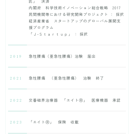
託」 決済
内閣府 科学技術イノベーション総合戦略 2017
民間機関等における研究開発プロジェクト ： 採択
経済産業省 スタートアップのグローバル展開支
援プログラム
「Ｊ-Ｓｔａｒｔｕｐ」 ： 採択
2019
急性腰痛（亜急性腰痛）治験 届出
2021
急性腰痛 （亜急性腰痛） 治験 終了
2022
交番磁界治療器 「エイトⓇ」 医療機器 承認
2023
「エイトⓇ」 保険 収載