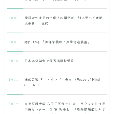
2007
神経変性疾患の治療法の開発が、熊本県バイオ助
成事業 ： 採択
2008
特許 取得 「神経栄養因子産生促進装置」
2010
日本疼痛学会で優秀演題賞受賞
2011
株式会社 Ｐ・マインド 設立 （Peace of Mind
Co.,Ltd.）
2012
東京医科大学 八王子医療センター リウマチ性疾患
治療センター 岡 寛 教授と 「線維筋痛症に対す