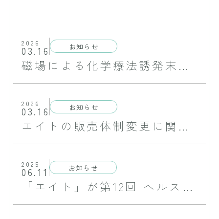
2026
お知らせ
03.16
磁場による化学療法誘発末梢神経障害（CIPN）の疼痛緩和に関する論文が掲載されました
2026
お知らせ
03.16
エイトの販売体制変更に関するご案内
2025
お知らせ
06.11
「エイト」が第12回 ヘルスケア産業づくり貢献大賞にて、大賞を受賞致しました