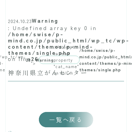
Warning
2024.10.23
: Undefined array key 0 in
/home/swise/p-
mind.co.jp/public_html/wp_tc/wp-
content/themes/p-mind-
: Attempt
/home/swise/p-
themes/single.php
to read
l/wp_tc/wp-
mind.co.jp/public_htm
on line
26
28
Warning
property
d-
">
content/themes/p-min
"cat_name"
ine
themes/single.php
神奈川県立がんセンター
on null in
一覧へ戻る