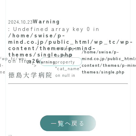
Warning
2024.10.23
: Undefined array key 0 in
/home/swise/p-
mind.co.jp/public_html/wp_tc/wp-
content/themes/p-mind-
: Attempt
/home/swise/p-
themes/single.php
to read
l/wp_tc/wp-
mind.co.jp/public_htm
on line
26
28
Warning
property
d-
">
content/themes/p-min
"cat_name"
ine
themes/single.php
徳島大学病院
on null in
一覧へ戻る