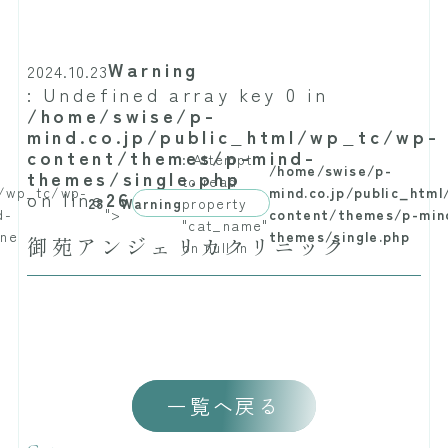
Warning
2024.10.23
: Undefined array key 0 in
/home/swise/p-
mind.co.jp/public_html/wp_tc/wp-
content/themes/p-mind-
: Attempt
/home/swise/p-
themes/single.php
to read
l/wp_tc/wp-
mind.co.jp/public_htm
on line
26
28
Warning
property
d-
">
content/themes/p-min
"cat_name"
ine
themes/single.php
御苑アンジェリカクリニック
on null in
一覧へ戻る