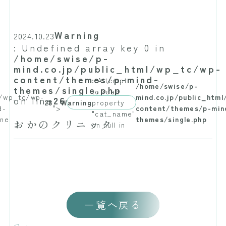
Warning
2024.10.23
: Undefined array key 0 in
/home/swise/p-
mind.co.jp/public_html/wp_tc/wp-
content/themes/p-mind-
: Attempt
/home/swise/p-
themes/single.php
to read
l/wp_tc/wp-
mind.co.jp/public_htm
on line
26
28
Warning
property
d-
">
content/themes/p-min
"cat_name"
ine
themes/single.php
おかのクリニック
on null in
一覧へ戻る