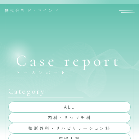
株式会社
P・マインド
Case report
ケースレポート
Category
ALL
内科・リウマチ科
整形外科・リハビリテーション科
産婦人科