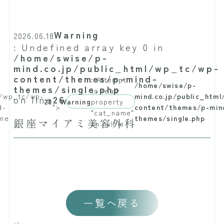
Warning
2026.06.18
: Undefined array key 0 in
/home/swise/p-
mind.co.jp/public_html/wp_tc/wp-
content/themes/p-mind-
: Attempt
/home/swise/p-
themes/single.php
to read
l/wp_tc/wp-
mind.co.jp/public_htm
on line
26
28
Warning
property
d-
">
content/themes/p-min
"cat_name"
ine
themes/single.php
銀座マイアミ美容外科
on null in
一覧へ戻る