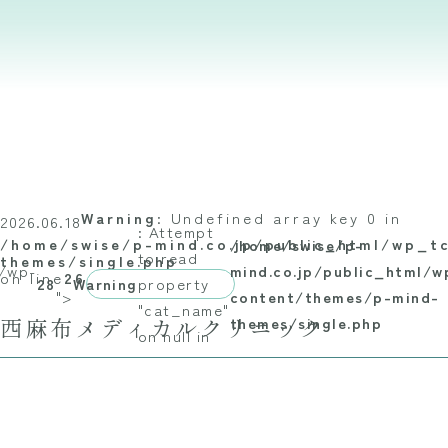
Warning
: Undefined array key 0 in
2026.06.18
: Attempt
/home/swise/p-mind.co.jp/public_html/wp_t
/home/swise/p-
to read
themes/single.php
c/wp-
mind.co.jp/public_html/
on line
26
28
Warning
property
">
content/themes/p-mind-
"cat_name"
西麻布メディカルクリニック
themes/single.php
on null in