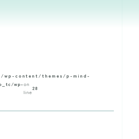
c/wp-content/themes/p-mind-
wp_tc/wp-
on
28
line