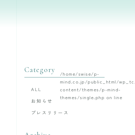
Category
/home/swise/p-
mind.co.jp/public_html/wp_t
ALL
content/themes/p-mind-
themes/single.php on line
お知らせ
プレスリリース