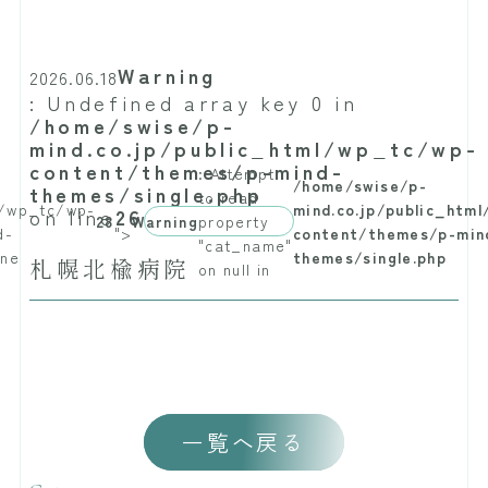
Warning
2026.06.18
: Undefined array key 0 in
/home/swise/p-
mind.co.jp/public_html/wp_tc/wp-
content/themes/p-mind-
: Attempt
/home/swise/p-
themes/single.php
to read
l/wp_tc/wp-
mind.co.jp/public_htm
on line
26
28
Warning
property
d-
">
content/themes/p-min
"cat_name"
ine
themes/single.php
札幌北楡病院
on null in
一覧へ戻る