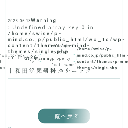
Warning
2026.06.18
: Undefined array key 0 in
/home/swise/p-
mind.co.jp/public_html/wp_tc/wp-
content/themes/p-mind-
: Attempt
/home/swise/p-
themes/single.php
to read
l/wp_tc/wp-
mind.co.jp/public_htm
on line
26
28
Warning
property
d-
">
content/themes/p-min
"cat_name"
ine
themes/single.php
十和田泌尿器科クリニック
on null in
一覧へ戻る