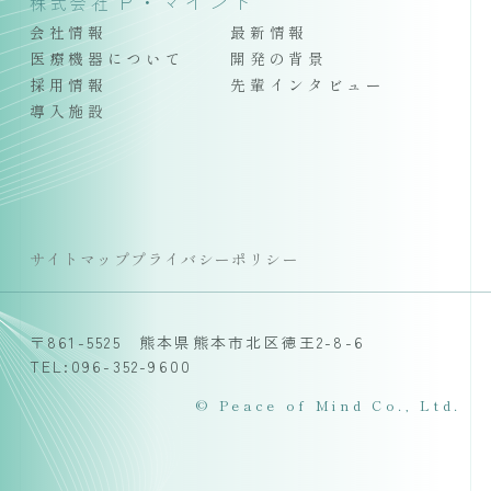
P・マインド
株式会社
会社情報
最新情報
医療機器について
開発の背景
採用情報
先輩インタビュー
導入施設
サイトマップ
プライバシーポリシー
〒861-5525 熊本県熊本市北区徳王2-8-6
TEL:096-352-9600
© Peace of Mind Co., Ltd.