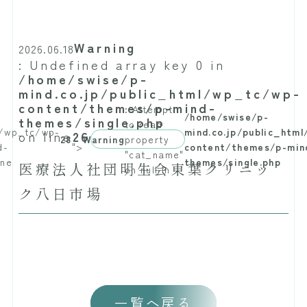
Warning
2026.06.18
: Undefined array key 0 in
/home/swise/p-
mind.co.jp/public_html/wp_tc/wp-
content/themes/p-mind-
: Attempt
/home/swise/p-
themes/single.php
to read
l/wp_tc/wp-
mind.co.jp/public_htm
on line
26
28
Warning
property
d-
">
content/themes/p-min
"cat_name"
ine
themes/single.php
医療法人社団明生会東葉クリニッ
on null in
ク八日市場
一覧へ戻る